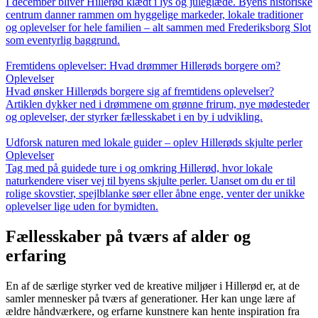
I december bliver Hillerød klædt i lys og juleglæde. Byens historiske
centrum danner rammen om hyggelige markeder, lokale traditioner
og oplevelser for hele familien – alt sammen med Frederiksborg Slot
som eventyrlig baggrund.
Fremtidens oplevelser: Hvad drømmer Hillerøds borgere om?
Oplevelser
Hvad ønsker Hillerøds borgere sig af fremtidens oplevelser?
Artiklen dykker ned i drømmene om grønne frirum, nye mødesteder
og oplevelser, der styrker fællesskabet i en by i udvikling.
Udforsk naturen med lokale guider – oplev Hillerøds skjulte perler
Oplevelser
Tag med på guidede ture i og omkring Hillerød, hvor lokale
naturkendere viser vej til byens skjulte perler. Uanset om du er til
rolige skovstier, spejlblanke søer eller åbne enge, venter der unikke
oplevelser lige uden for bymidten.
Fællesskaber på tværs af alder og
erfaring
En af de særlige styrker ved de kreative miljøer i Hillerød er, at de
samler mennesker på tværs af generationer. Her kan unge lære af
ældre håndværkere, og erfarne kunstnere kan hente inspiration fra