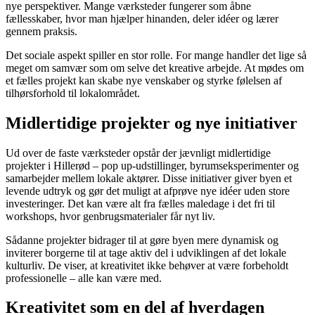
nye perspektiver. Mange værksteder fungerer som åbne
fællesskaber, hvor man hjælper hinanden, deler idéer og lærer
gennem praksis.
Det sociale aspekt spiller en stor rolle. For mange handler det lige så
meget om samvær som om selve det kreative arbejde. At mødes om
et fælles projekt kan skabe nye venskaber og styrke følelsen af
tilhørsforhold til lokalområdet.
Midlertidige projekter og nye initiativer
Ud over de faste værksteder opstår der jævnligt midlertidige
projekter i Hillerød – pop up-udstillinger, byrumseksperimenter og
samarbejder mellem lokale aktører. Disse initiativer giver byen et
levende udtryk og gør det muligt at afprøve nye idéer uden store
investeringer. Det kan være alt fra fælles maledage i det fri til
workshops, hvor genbrugsmaterialer får nyt liv.
Sådanne projekter bidrager til at gøre byen mere dynamisk og
inviterer borgerne til at tage aktiv del i udviklingen af det lokale
kulturliv. De viser, at kreativitet ikke behøver at være forbeholdt
professionelle – alle kan være med.
Kreativitet som en del af hverdagen