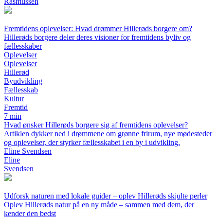
Rasmussen
Fremtidens oplevelser: Hvad drømmer Hillerøds borgere om?
Hillerøds borgere deler deres visioner for fremtidens byliv og
fællesskaber
Oplevelser
Oplevelser
Hillerød
Byudvikling
Fællesskab
Kultur
Fremtid
7 min
Hvad ønsker Hillerøds borgere sig af fremtidens oplevelser?
Artiklen dykker ned i drømmene om grønne frirum, nye mødesteder
og oplevelser, der styrker fællesskabet i en by i udvikling.
Eline Svendsen
Eline
Svendsen
Udforsk naturen med lokale guider – oplev Hillerøds skjulte perler
Oplev Hillerøds natur på en ny måde – sammen med dem, der
kender den bedst