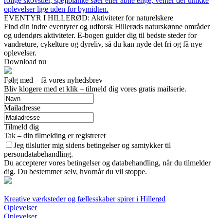
rolige skovstier, spejlblanke søer eller åbne enge, venter der unikke
oplevelser lige uden for bymidten.
EVENTYR I HILLERØD: Aktiviteter for naturelskere
Find din indre eventyrer og udforsk Hillerøds naturskønne områder
og udendørs aktiviteter. E-bogen guider dig til bedste steder for
vandreture, cykelture og dyreliv, så du kan nyde det fri og få nye
oplevelser.
Download nu
Følg med – få vores nyhedsbrev
Bliv klogere med et klik – tilmeld dig vores gratis mailserie.
Mailadresse
Tilmeld dig
Tak – din tilmelding er registreret
Jeg tilslutter mig sidens betingelser og samtykker til
persondatabehandling.
Du accepterer vores betingelser og databehandling, når du tilmelder
dig. Du bestemmer selv, hvornår du vil stoppe.
Kreative værksteder og fællesskaber spirer i Hillerød
Oplevelser
Oplevelser