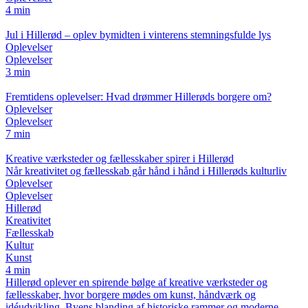
4 min
Jul i Hillerød – oplev bymidten i vinterens stemningsfulde lys
Oplevelser
Oplevelser
3 min
Fremtidens oplevelser: Hvad drømmer Hillerøds borgere om?
Oplevelser
Oplevelser
7 min
Kreative værksteder og fællesskaber spirer i Hillerød
Når kreativitet og fællesskab går hånd i hånd i Hillerøds kulturliv
Oplevelser
Oplevelser
Hillerød
Kreativitet
Fællesskab
Kultur
Kunst
4 min
Hillerød oplever en spirende bølge af kreative værksteder og
fællesskaber, hvor borgere mødes om kunst, håndværk og
idéudvikling. Byens blanding af historiske rammer og moderne