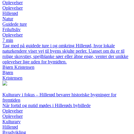
Oplevelser
Oplevelser
Hillerød
Natur
Guidede ture
Friluftsliv
Oplevelser
7 min
Tag med på guidede ture i og omkring Hillerød, hvor lokale
naturkendere viser vej til byens skjulte perler. Uanset om du er til
rolige skovstier, spejlblanke søer eller åbne enge, venter der unikke
oplevelser lige uden for bymidten.
Bjørn Kristensen
Bjørn
Kristensen
Kulturarv i fokus – Hillerød bevarer historiske bygninger for
fremtiden
Når fortid og nutid mødes i Hillerøds bybillede
Oplevelser
Oplevelser
Kulturarv
Hillerød
Byudvikling