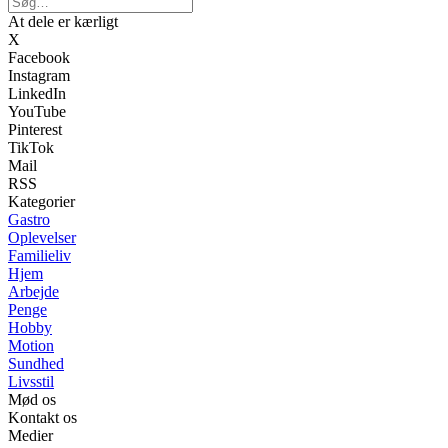
At dele er kærligt
X
Facebook
Instagram
LinkedIn
YouTube
Pinterest
TikTok
Mail
RSS
Kategorier
Gastro
Oplevelser
Familieliv
Hjem
Arbejde
Penge
Hobby
Motion
Sundhed
Livsstil
Mød os
Kontakt os
Medier