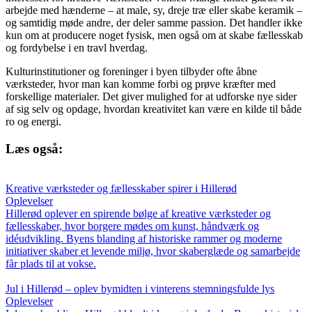
arbejde med hænderne – at male, sy, dreje træ eller skabe keramik –
og samtidig møde andre, der deler samme passion. Det handler ikke
kun om at producere noget fysisk, men også om at skabe fællesskab
og fordybelse i en travl hverdag.
Kulturinstitutioner og foreninger i byen tilbyder ofte åbne
værksteder, hvor man kan komme forbi og prøve kræfter med
forskellige materialer. Det giver mulighed for at udforske nye sider
af sig selv og opdage, hvordan kreativitet kan være en kilde til både
ro og energi.
Læs også:
Kreative værksteder og fællesskaber spirer i Hillerød
Oplevelser
Hillerød oplever en spirende bølge af kreative værksteder og
fællesskaber, hvor borgere mødes om kunst, håndværk og
idéudvikling. Byens blanding af historiske rammer og moderne
initiativer skaber et levende miljø, hvor skaberglæde og samarbejde
får plads til at vokse.
Jul i Hillerød – oplev bymidten i vinterens stemningsfulde lys
Oplevelser