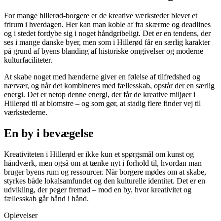
For mange hillerød-borgere er de kreative værksteder blevet et
frirum i hverdagen. Her kan man koble af fra skærme og deadlines
og i stedet fordybe sig i noget håndgribeligt. Det er en tendens, der
ses i mange danske byer, men som i Hillerød får en særlig karakter
på grund af byens blanding af historiske omgivelser og moderne
kulturfaciliteter.
At skabe noget med hænderne giver en følelse af tilfredshed og
nærvær, og når det kombineres med fællesskab, opstår der en særlig
energi. Det er netop denne energi, der får de kreative miljøer i
Hillerød til at blomstre – og som gør, at stadig flere finder vej til
værkstederne.
En by i bevægelse
Kreativiteten i Hillerød er ikke kun et spørgsmål om kunst og
håndværk, men også om at tænke nyt i forhold til, hvordan man
bruger byens rum og ressourcer. Når borgere mødes om at skabe,
styrkes både lokalsamfundet og den kulturelle identitet. Det er en
udvikling, der peger fremad – mod en by, hvor kreativitet og
fællesskab går hånd i hånd.
Oplevelser