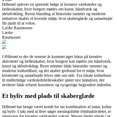
Hillerød oplever en spirende bølge af kreative værksteder og
fællesskaber, hvor borgere mødes om kunst, håndværk og
idéudvikling. Byens blanding af historiske rammer og moderne
initiativer skaber et levende miljø, hvor skaberglæde og samarbejde
får plads til at vokse.
Lærke Rasmussen
Lærke
Rasmussen
I Hillerød er der de seneste år kommet øget fokus på kreative
aktiviteter og fællesskaber, hvor borgere kan mødes om håndværk,
kunst og idéudvikling. Byen rummer både historiske rammer og
moderne kulturtilbud, og det skaber grobund for et miljø, hvor
kreativitet og samarbejde trives side om side. Fra lokale kulturhuse
til midlertidige værkstedsfællesskaber spirer nye initiativer, der
inviterer både erfarne kunstnere og nysgerrige begyndere indenfor.
Et byliv med plads til skaberglæde
Hillerød har længe været kendt for sin kombination af natur, kultur
og byliv. I takt med at flere søger meningsfulde fritidsaktiviteter, er
interessen for kreative værksteder vokset. Mange finder glæde i at