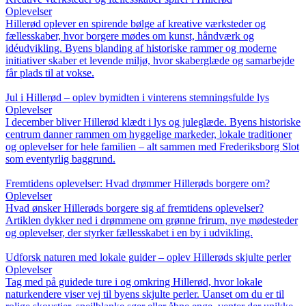
Oplevelser
Hillerød oplever en spirende bølge af kreative værksteder og
fællesskaber, hvor borgere mødes om kunst, håndværk og
idéudvikling. Byens blanding af historiske rammer og moderne
initiativer skaber et levende miljø, hvor skaberglæde og samarbejde
får plads til at vokse.
Jul i Hillerød – oplev bymidten i vinterens stemningsfulde lys
Oplevelser
I december bliver Hillerød klædt i lys og juleglæde. Byens historiske
centrum danner rammen om hyggelige markeder, lokale traditioner
og oplevelser for hele familien – alt sammen med Frederiksborg Slot
som eventyrlig baggrund.
Fremtidens oplevelser: Hvad drømmer Hillerøds borgere om?
Oplevelser
Hvad ønsker Hillerøds borgere sig af fremtidens oplevelser?
Artiklen dykker ned i drømmene om grønne frirum, nye mødesteder
og oplevelser, der styrker fællesskabet i en by i udvikling.
Udforsk naturen med lokale guider – oplev Hillerøds skjulte perler
Oplevelser
Tag med på guidede ture i og omkring Hillerød, hvor lokale
naturkendere viser vej til byens skjulte perler. Uanset om du er til