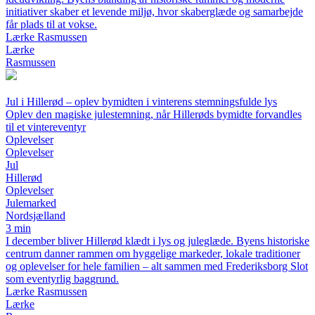
initiativer skaber et levende miljø, hvor skaberglæde og samarbejde
får plads til at vokse.
Lærke Rasmussen
Lærke
Rasmussen
Jul i Hillerød – oplev bymidten i vinterens stemningsfulde lys
Oplev den magiske julestemning, når Hillerøds bymidte forvandles
til et vintereventyr
Oplevelser
Oplevelser
Jul
Hillerød
Oplevelser
Julemarked
Nordsjælland
3 min
I december bliver Hillerød klædt i lys og juleglæde. Byens historiske
centrum danner rammen om hyggelige markeder, lokale traditioner
og oplevelser for hele familien – alt sammen med Frederiksborg Slot
som eventyrlig baggrund.
Lærke Rasmussen
Lærke