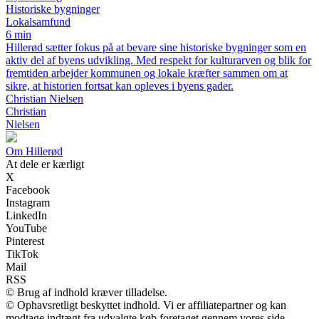
Historiske bygninger
Lokalsamfund
6 min
Hillerød sætter fokus på at bevare sine historiske bygninger som en
aktiv del af byens udvikling. Med respekt for kulturarven og blik for
fremtiden arbejder kommunen og lokale kræfter sammen om at
sikre, at historien fortsat kan opleves i byens gader.
Christian Nielsen
Christian
Nielsen
Om Hillerød
At dele er kærligt
X
Facebook
Instagram
LinkedIn
YouTube
Pinterest
TikTok
Mail
RSS
© Brug af indhold kræver tilladelse.
© Ophavsretligt beskyttet indhold. Vi er affiliatepartner og kan
modtage indtægt fra udvalgte køb foretaget gennem vores side.