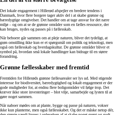
Det lokale engagement i Hillerød afspejler en bredere tendens i
Danmark, hvor flere borgere tager aktiv del i at skabe grønne og
bæredygtige omgivelser. Det handler om at tage ansvar for det nære
miljø – og om at se de grønne områder som en fælles ressource, der
kan bruges, nydes og passes på i fællesskab.
Når beboere går sammen om at pleje naturen, bliver det tydeligt, at
grøn omstilling ikke kun er et spørgsmål om politik og teknologi, men
også om fællesskab og hverdagskultur. De grønne områder bliver et
symbol på, hvordan små lokale handlinger kan bidrage til en større
forandring.
Grønne fællesskaber med fremtid
Fremtiden for Hillerøds grønne fællesarealer ser lys ud. Med stigende
interesse for biodiversitet, bæredygtighed og lokalt engagement er der
gode muligheder for, at endnu flere boligområder vil følge trop. Det
kræver ikke store investeringer – blot vilje, samarbejde og lysten til at
gøre noget sammen.
Når naboer mødes om at plante, bygge og passe på naturen, vokser
ikke kun planterne, men også fællesskabet. Og det er måske netop dér,
den største værdi ligger: i oplevelsen af at skabe noget grønt og godt –