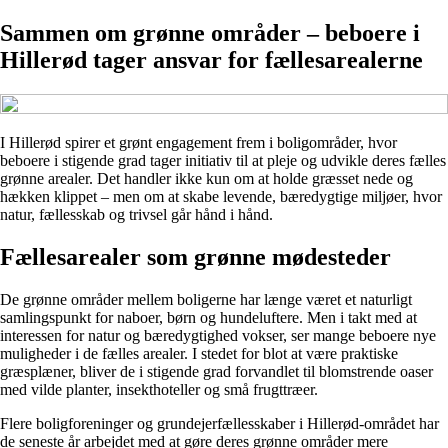
Sammen om grønne områder – beboere i
Hillerød tager ansvar for fællesarealerne
I Hillerød spirer et grønt engagement frem i boligområder, hvor
beboere i stigende grad tager initiativ til at pleje og udvikle deres fælles
grønne arealer. Det handler ikke kun om at holde græsset nede og
hækken klippet – men om at skabe levende, bæredygtige miljøer, hvor
natur, fællesskab og trivsel går hånd i hånd.
Fællesarealer som grønne mødesteder
De grønne områder mellem boligerne har længe været et naturligt
samlingspunkt for naboer, børn og hundeluftere. Men i takt med at
interessen for natur og bæredygtighed vokser, ser mange beboere nye
muligheder i de fælles arealer. I stedet for blot at være praktiske
græsplæner, bliver de i stigende grad forvandlet til blomstrende oaser
med vilde planter, insekthoteller og små frugttræer.
Flere boligforeninger og grundejerfællesskaber i Hillerød-området har
de seneste år arbejdet med at gøre deres grønne områder mere