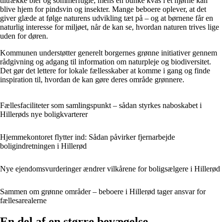
tiltrække bier og sommerfugle, mens en bunke kvas i et hjørne kan
blive hjem for pindsvin og insekter. Mange beboere oplever, at det
giver glæde at følge naturens udvikling tæt på – og at børnene får en
naturlig interesse for miljøet, når de kan se, hvordan naturen trives lige
uden for døren.
Kommunen understøtter generelt borgernes grønne initiativer gennem
rådgivning og adgang til information om naturpleje og biodiversitet.
Det gør det lettere for lokale fællesskaber at komme i gang og finde
inspiration til, hvordan de kan gøre deres område grønnere.
Fællesfaciliteter som samlingspunkt – sådan styrkes naboskabet i
Hillerøds nye boligkvarterer
Hjemmekontoret flytter ind: Sådan påvirker fjernarbejde
boligindretningen i Hillerød
Nye ejendomsvurderinger ændrer vilkårene for boligsælgere i Hillerød
Sammen om grønne områder – beboere i Hillerød tager ansvar for
fællesarealerne
En del af en større bevægelse