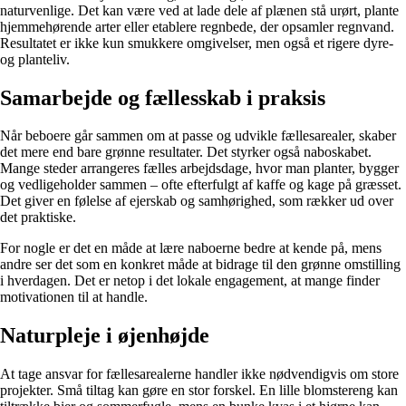
naturvenlige. Det kan være ved at lade dele af plænen stå urørt, plante
hjemmehørende arter eller etablere regnbede, der opsamler regnvand.
Resultatet er ikke kun smukkere omgivelser, men også et rigere dyre-
og planteliv.
Samarbejde og fællesskab i praksis
Når beboere går sammen om at passe og udvikle fællesarealer, skaber
det mere end bare grønne resultater. Det styrker også naboskabet.
Mange steder arrangeres fælles arbejdsdage, hvor man planter, bygger
og vedligeholder sammen – ofte efterfulgt af kaffe og kage på græsset.
Det giver en følelse af ejerskab og samhørighed, som rækker ud over
det praktiske.
For nogle er det en måde at lære naboerne bedre at kende på, mens
andre ser det som en konkret måde at bidrage til den grønne omstilling
i hverdagen. Det er netop i det lokale engagement, at mange finder
motivationen til at handle.
Naturpleje i øjenhøjde
At tage ansvar for fællesarealerne handler ikke nødvendigvis om store
projekter. Små tiltag kan gøre en stor forskel. En lille blomstereng kan